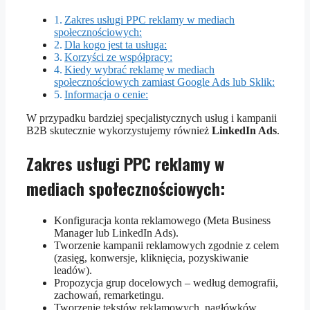
Zakres usługi PPC reklamy w mediach
społecznościowych:
Dla kogo jest ta usługa:
Korzyści ze współpracy:
Kiedy wybrać reklamę w mediach
społecznościowych zamiast Google Ads lub Sklik:
Informacja o cenie:
W przypadku bardziej specjalistycznych usług i kampanii
B2B skutecznie wykorzystujemy również
LinkedIn Ads
.
Zakres usługi PPC reklamy w
mediach społecznościowych:
Konfiguracja konta reklamowego (Meta Business
Manager lub LinkedIn Ads).
Tworzenie kampanii reklamowych zgodnie z celem
(zasięg, konwersje, kliknięcia, pozyskiwanie
leadów).
Propozycja grup docelowych – według demografii,
zachowań, remarketingu.
Tworzenie tekstów reklamowych, nagłówków,