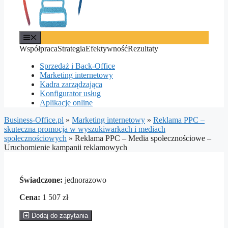
Menu
Współpraca
Strategia
Efektywność
Rezultaty
Sprzedaż i Back-Office
Marketing internetowy
Kadra zarządzająca
Konfigurator usług
Aplikacje online
Business-Office.pl
»
Marketing internetowy
»
Reklama PPC –
skuteczna promocja w wyszukiwarkach i mediach
społecznościowych
»
Reklama PPC – Media społecznościowe –
Uruchomienie kampanii reklamowych
Świadczone:
jednorazowo
Cena:
1 507 zł
Dodaj do zapytania