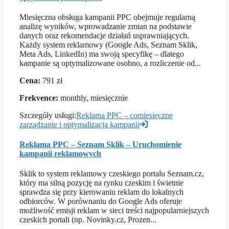
Miesięczna obsługa kampanii PPC obejmuje regularną
analizę wyników, wprowadzanie zmian na podstawie
danych oraz rekomendacje działań usprawniających.
Każdy system reklamowy (Google Ads, Seznam Sklik,
Meta Ads, LinkedIn) ma swoją specyfikę – dlatego
kampanie są optymalizowane osobno, a rozliczenie od...
Cena:
791 zł
Frekvence:
monthly, miesięcznie
Szczegóły usługi:
Reklama PPC – comiesięczne
zarządzanie i optymalizacja kampanii
Reklama PPC – Seznam Sklik – Uruchomienie
kampanii reklamowych
Sklik to system reklamowy czeskiego portalu Seznam.cz,
który ma silną pozycję na rynku czeskim i świetnie
sprawdza się przy kierowaniu reklam do lokalnych
odbiorców. W porównaniu do Google Ads oferuje
możliwość emisji reklam w sieci treści najpopularniejszych
czeskich portali (np. Novinky.cz, Prozen...