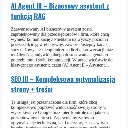
AI Agent III – Biznesowy asystent z
funkcją RAG
Zaawansowany AI biznesowy asystent został
zaprojektowany dla przedsiębiorców i firm, które chcą
wynieść komunikację z klientami na wyższy poziom i
przekształcić ją w efektywny, zawsze dostępny kanał
sprzedażowy – z nieograniczoną liczbą konwersacji oraz
możliwością indywidualnego dostosowania agenta do
potrzeb, tonu i stylu komunikacji. W przeciwieństwie do
klasycznego asystenta czatu (AI Agent II – Asystent…
SEO III – Kompleksowa optymalizacja
strony + treści
Ta usługa jest przeznaczona dla firm, które chcą
kompleksowo poprawić widoczność swojej strony w
wyszukiwarce Google oraz mieć kontrolę nad jakością
prezentowanych treści. Zapewniamy zarówno
optymalizację techniczną, jak i merytoryczną – w tym
korekty istniejących tekstów, tworzenie nowych treści i