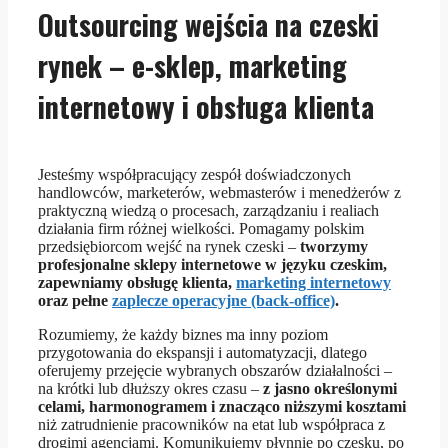
Outsourcing wejścia na czeski
rynek – e-sklep, marketing
internetowy i obsługa klienta
Jesteśmy współpracujący zespół doświadczonych
handlowców, marketerów, webmasterów i menedżerów z
praktyczną wiedzą o procesach, zarządzaniu i realiach
działania firm różnej wielkości. Pomagamy polskim
przedsiębiorcom wejść na rynek czeski –
tworzymy
profesjonalne sklepy internetowe w języku czeskim,
zapewniamy obsługę klienta,
marketing internetowy
oraz pełne
zaplecze operacyjne (back-office)
.
Rozumiemy, że każdy biznes ma inny poziom
przygotowania do ekspansji i automatyzacji, dlatego
oferujemy przejęcie wybranych obszarów działalności –
na krótki lub dłuższy okres czasu –
z jasno określonymi
celami, harmonogramem i znacząco niższymi kosztami
niż zatrudnienie pracowników na etat lub współpraca z
drogimi agencjami. Komunikujemy płynnie po czesku, po