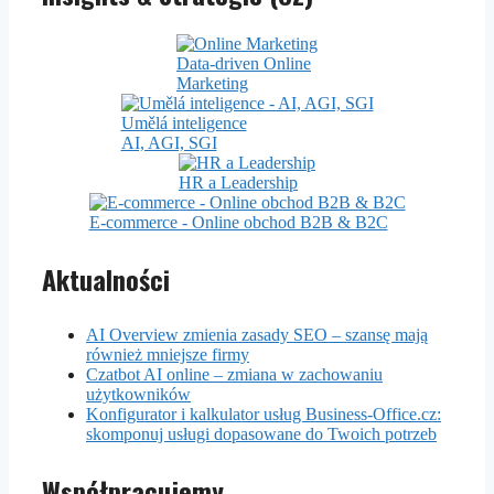
Data-driven Online
Marketing
Umělá inteligence
AI, AGI, SGI
HR a Leadership
E-commerce - Online obchod B2B & B2C
Aktualności
AI Overview zmienia zasady SEO – szansę mają
również mniejsze firmy
Czatbot AI online – zmiana w zachowaniu
użytkowników
Konfigurator i kalkulator usług Business-Office.cz:
skomponuj usługi dopasowane do Twoich potrzeb
Współpracujemy