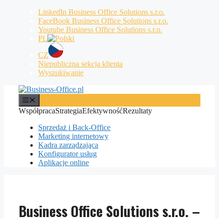
Przejdź
LinkedIn Business Office Solutions s.r.o.
do
FaceBook Business Office Solutions s.r.o.
treści
Youtube Business Office Solutions s.r.o.
PL
CZ
Niepubliczna sekcja klienta
Wyszukiwanie
Menu
Współpraca
Strategia
Efektywność
Rezultaty
Sprzedaż i Back-Office
Marketing internetowy
Kadra zarządzająca
Konfigurator usług
Aplikacje online
Business Office Solutions s.r.o. –