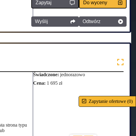
Zapytaj
Do wyceny
Wyślij
Odtwórz
Świadczone:
jednorazowo
Cena:
1 695 zł
Zapytanie ofertowe
(
0
)
ta strona typu
lub