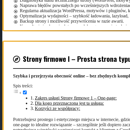
Diagnostyka stanu technicznego strony (WordPress, motywy,
Naprawa błędów powstałych po wcześniejszych wdrożeniach
Regularna aktualizacja WordPressa, motywów i pluginów, k
Optymalizacja wydajności – szybkość ładowania, lazyload, 
Backup strony i możliwość przywrócenia w razie awarii.
Konsultacje i zalecenia dotyczące dalszego rozwoju technic
Dla kogo przeznaczona jest ta usługa:
Firmy posiadające strony oparte na WordPressie lub innyc
Klienci, którzy odziedziczyli stronę po innym wykonawcy i
Strony firmowe I – Prosta strona ty
Przedsiębiorcy, którzy potrzebują solidnego wsparcia techn
Korzyści ze współpracy:
Szybka i przejrzysta obecność online – bez zbędnych kompl
Szybsze ładowanie strony i lepsze wyniki w Google.
Spis treści:
Mniejsze ryzyko awarii i utraty danych.
Regularna konserwacja bez angażowania zespołu wewnętrz
Zakres usługi Strony firmowe 1 – One-page:
Możliwość stałej współpracy lub doraźnych interwencji.
Dla kogo przeznaczona jest ta usługa:
Korzyści ze współpracy:
Cennik i zakres wsparcia technicznego:
Potrzebujesz prostego i estetycznego miejsca w internecie, gdzi
one-page to idealne rozwiązanie – szczególnie jeśli dopiero zac
Podstawowa cena obejmuje standardową konserwację i na
potrzebujesz wizytówki wspierającej kontakt z klientem z Czec