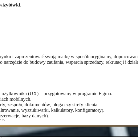
 wizytówki
.
turze.
kają.
ngerencji programisty.
na rynku i zaprezentować swoją markę w sposób oryginalny, dopracowany
 narzędzie do budowy zaufania, wsparcia sprzedaży, rekrutacji i dział
ką użytkownika (UX) – przygotowany w programie Figma.
niach mobilnych.
ty, zespołu, dokumentów, bloga czy strefy klienta.
ltrowanie, wyszukiwarki, kalkulatory, konfiguratory).
ezerwacje, bazy danych).
SEO.
nia treścią.