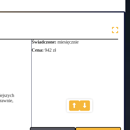
Świadczone:
miesięcznie
Cena:
942 zł
iejszych
prawnie,