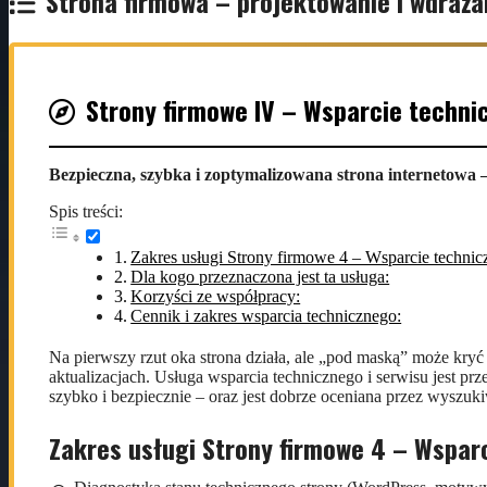
Strona firmowa – projektowanie i wdraża
Strony firmowe IV – Wsparcie technic
Bezpieczna, szybka i zoptymalizowana strona internetowa –
Spis treści:
Zakres usługi Strony firmowe 4 – Wsparcie technicz
Dla kogo przeznaczona jest ta usługa:
Korzyści ze współpracy:
Cennik i zakres wsparcia technicznego:
Na pierwszy rzut oka strona działa, ale „pod maską” może kryć 
aktualizacjach. Usługa wsparcia technicznego i serwisu jest pr
szybko i bezpiecznie – oraz jest dobrze oceniana przez wyszuki
Zakres usługi Strony firmowe 4 – Wsparc