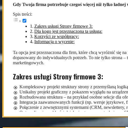
Korzyści ze współpracy:
Gdy Twoja firma potrzebuje czegoś więcej niż tylko ładnej
Strona gotowa do dalszego rozwoju i rozbudowy treści.
Spis treści:
Lepsze SEO dzięki oddzielnym podstronom i logicznej struk
Czytelna prezentacja – klienci szybciej znajdą to, czego szu
Zakres usługi Strony firmowe 3:
Możliwość regularnego aktualizowania treści bez potrzeby i
Dla kogo jest przeznaczona ta usługa:
Korzyści ze współpracy:
Informacja o wycenie:
Ta opcja jest przeznaczona dla firm, które chcą wyróżnić się 
dopasowany do indywidualnych potrzeb. To nie tylko strona – to
marketingowych.
Zakres usługi Strony firmowe 3:
Kompleksowy projekt struktury strony z przemyślaną logi
Unikalny projekt graficzny z pokazem wyglądu na urządze
Rozbudowana struktura – na przykład osobne sekcje dla ofer
Integracja zaawansowanych funkcji (np. wersje językowe, fi
Połączenie z zewnętrznymi systemami (CRM, newslettery, r
Optymalizacja szybkości działania strony oraz techniczne 
Szkolenie z obsługi oraz dokumentacja do dalszego zarządza