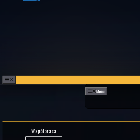
Przejdź
do
treści
Menu
Menu
Współpraca