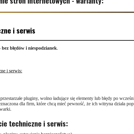
nie stron internetowych - warianty:
zne i serwis
 bez błędów i niespodzianek
.
ne i serwis:
przestarzałe pluginy, wolno ładujące się elementy lub błędy po wcześn
zeznaczona dla firm, które chcą mieć pewność, że ich witryna działa po
warki.
ie techniczne i serwis: