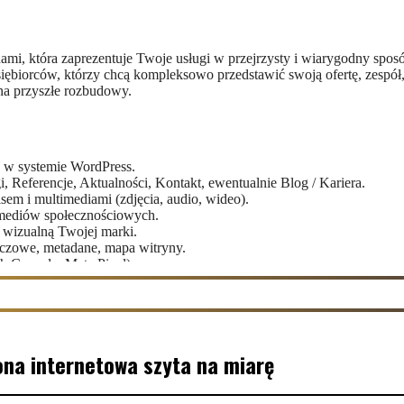
nami, która zaprezentuje Twoje usługi w przejrzysty i wiarygodny spos
iębiorców, którzy chcą kompleksowo przedstawić swoją ofertę, zespół,
na przyszłe rozbudowy.
e w systemie WordPress.
, Referencje, Aktualności, Kontakt, ewentualnie Blog / Kariera.
sem i multimediami (zdjęcia, audio, wideo).
 mediów społecznościowych.
 wizualną Twojej marki.
czowe, metadane, mapa witryny.
h Console, Meta Pixel).
ać swoje usługi.
jące kilka grup docelowych.
rona internetowa szyta na miarę
ci lub zakładkę kariera.