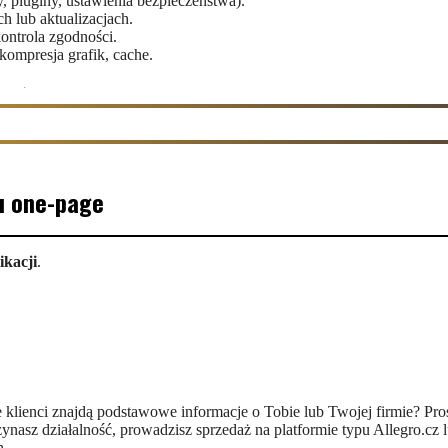
 pluginy, ustawienia bezpieczeństwa).
 lub aktualizacjach.
ontrola zgodności.
kompresja grafik, cache.
znego.
h CMS.
 chcą ją uporządkować.
pu one-page
icznego bez zatrudniania informatyka.
ikacji
.
nego.
e klienci znajdą podstawowe informacje o Tobie lub Twojej firmie? Pros
zynasz działalność, prowadzisz sprzedaż na platformie typu Allegro.cz 
dzór.
h.