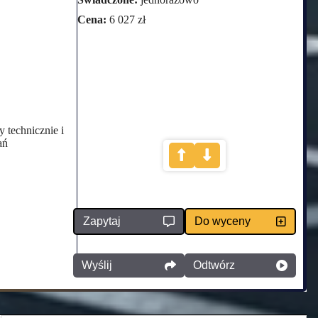
Cena:
6 027 zł
 technicznie i
ań
Zapytaj
Do wyceny
Wyślij
Odtwórz