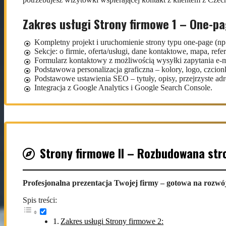
Tryb rozszerzony
: według zakresu pracy – np. naprawy błędów
Forma współpracy
: miesięczny pakiet z możliwością jednora
Zakres usługi Strony firmowe 1 – One-pa
Kompletny projekt i uruchomienie strony typu one-page (np
Sekcje: o firmie, oferta/usługi, dane kontaktowe, mapa, refer
Formularz kontaktowy z możliwością wysyłki zapytania e-m
Podstawowa personalizacja graficzna – kolory, logo, czcion
Podstawowe ustawienia SEO – tytuły, opisy, przejrzyste a
Integracja z Google Analytics i Google Search Console.
Dla kogo przeznaczona jest ta usługa:
Nowi przedsiębiorcy lub małe firmy bez strony internetowej
Sprzedawcy z Allegro.cz potrzebujący prostego wsparcia w 
Firmy poszukujące cyfrowej wizytówki lub strony pod kam
Strony firmowe II – Rozbudowana str
Korzyści ze współpracy:
Profesjonalna prezentacja Twojej firmy – gotowa na rozwó
Klarowny i konkretny przekaz bez rozbudowanej struktury.
Profesjonalny efekt w krótkim czasie i za rozsądną cenę.
Spis treści:
Możliwość rozbudowy strony w przyszłości.
Poprawne wyświetlanie na komputerach, tabletach i smartfo
Zakres usługi Strony firmowe 2: