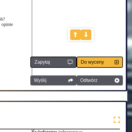
ób?
 opinie
Zapytaj
Do wyceny
Wyślij
Odtwórz
Świadczone:
jednorazowo