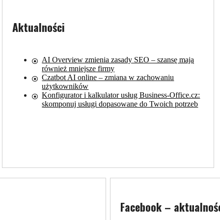
rkę i doświadczenie.
Aktualności
wielu językach.
cią, wyglądem i wydajnością strony.
AI Overview zmienia zasady SEO – szansę mają
również mniejsze firmy
Czatbot AI online – zmiana w zachowaniu
onu.
użytkowników
isów.
Konfigurator i kalkulator usług Business-Office.cz:
onwersji i pozyskiwania klientów.
skomponuj usługi dopasowane do Twoich potrzeb
h potrzeb.
owych, funkcjonalności oraz niezbędnych integracji. Po wstępnej konsul
wiązań.
Facebook – aktualnośc