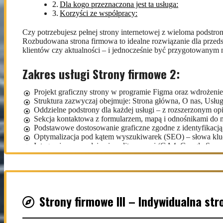
Dla kogo przeznaczona jest ta usługa:
Korzyści ze współpracy:
Czy potrzebujesz pełnej strony internetowej z wieloma podstro
Rozbudowana strona firmowa to idealne rozwiązanie dla przeds
klientów czy aktualności – i jednocześnie być przygotowanym 
Zakres usługi Strony firmowe 2:
Projekt graficzny strony w programie Figma oraz wdrożeni
Struktura zazwyczaj obejmuje: Strona główna, O nas, Usługi
Oddzielne podstrony dla każdej usługi – z rozszerzonym opi
Sekcja kontaktowa z formularzem, mapą i odnośnikami do
Podstawowe dostosowanie graficzne zgodne z identyfikacją
Optymalizacja pod kątem wyszukiwarek (SEO) – słowa klu
Integracja z narzędziami analitycznymi (GA4, Google Searc
Dla kogo przeznaczona jest ta usługa:
Firmy chcące w sposób profesjonalny i zaufany zaprezentow
Przedsiębiorstwa oferujące różne rodzaje usług lub posiada
Strony firmowe III – Indywidualna st
Marki planujące rozwój strony – np. poprzez blog, aktualnoś