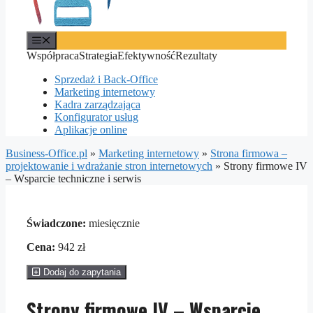
Menu
Współpraca
Strategia
Efektywność
Rezultaty
Sprzedaż i Back-Office
Marketing internetowy
Kadra zarządzająca
Konfigurator usług
Aplikacje online
Business-Office.pl
»
Marketing internetowy
»
Strona firmowa –
projektowanie i wdrażanie stron internetowych
»
Strony firmowe IV
– Wsparcie techniczne i serwis
Świadczone:
miesięcznie
Cena:
942 zł
Dodaj do zapytania
Strony firmowe IV – Wsparcie