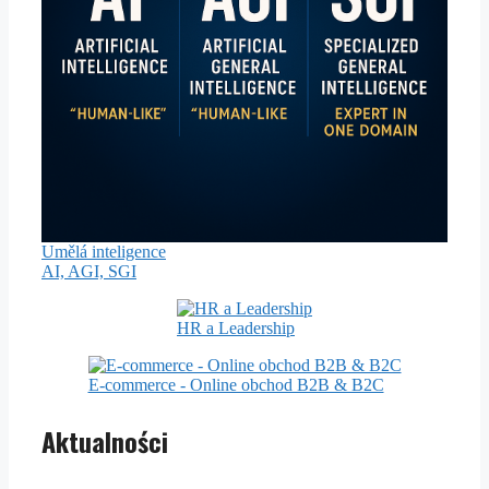
Umělá inteligence
AI, AGI, SGI
HR a Leadership
E-commerce - Online obchod B2B & B2C
Aktualności