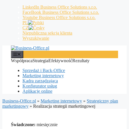
Przejdź
LinkedIn Business Office Solutions s.r.o.
do
FaceBook Business Office Solutions s.r.o.
treści
Youtube Business Office Solutions s.r.o.
PL
CZ
Niepubliczna sekcja klienta
Wyszukiwanie
Menu
Współpraca
Strategia
Efektywność
Rezultaty
Sprzedaż i Back-Office
Marketing internetowy
Kadra zarządzająca
Konfigurator usług
Aplikacje online
Business-Office.pl
»
Marketing internetowy
»
Strategiczny plan
marketingowy
»
Realizacja strategii marketingowej
Świadczone:
miesięcznie