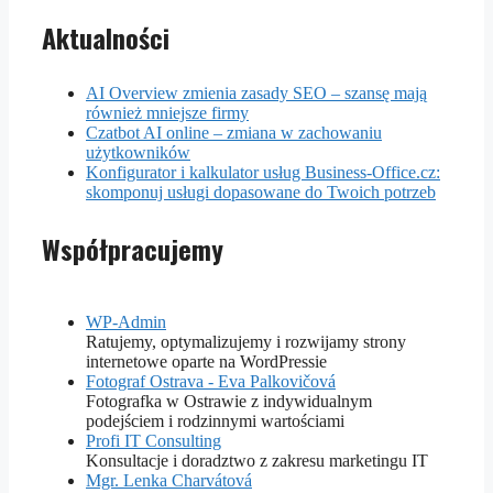
Aktualności
AI Overview zmienia zasady SEO – szansę mają
również mniejsze firmy
Czatbot AI online – zmiana w zachowaniu
użytkowników
Konfigurator i kalkulator usług Business-Office.cz:
skomponuj usługi dopasowane do Twoich potrzeb
Współpracujemy
WP-Admin
Ratujemy, optymalizujemy i rozwijamy strony
internetowe oparte na WordPressie
Fotograf Ostrava - Eva Palkovičová
Fotografka w Ostrawie z indywidualnym
podejściem i rodzinnymi wartościami
Profi IT Consulting
Konsultacje i doradztwo z zakresu marketingu IT
Mgr. Lenka Charvátová